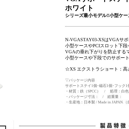
ホワイト
シリーズ最小モデル!!小型ケー
N-VGASTAY03-XSはVG
小型ケースやPCIスロット下
VGAの垂れ下がりを防止する
小型ケースや下段でのサポー
☆XS エクストラショート：高さ
▽パッケージ内容
サポートステイ1個･磁石1個･フック1
・材質：鉄（SPCC） / 処理：白
・パッケージ寸法： / 総重量：
・生産地：日本製 / Made in JAPA