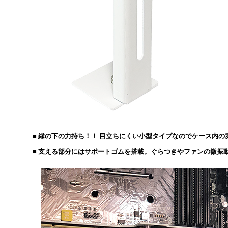
■ 縁の下の力持ち！！ 目立ちにくい小型タイプなのでケース内
■ 支える部分にはサポートゴムを搭載。ぐらつきやファンの微振