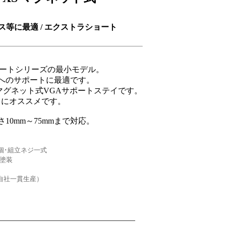
ス等に最適 / エクストラショート
Aサポートシリーズの最小モデル。
段へのサポートに最適です。
マグネット式VGAサポートステイです。
トにオススメです。
10mm～75mmまで対応。
個･組立ネジ一式
色塗装
N.（自社一貫生産）