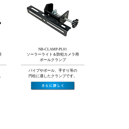
NB-CLAMP-PL01
用
ソーラーライト＆防犯カメラ用
ポールクランプ
パイプやポール、手すり等の
。
円柱に適したクランプです。