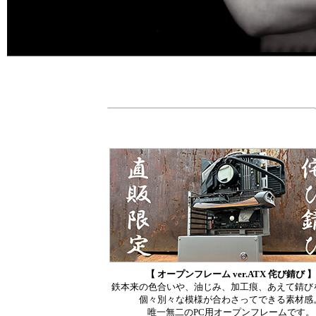
【 オープンフレーム ver.ATX 侘び錆び 】
鉄本来の色合いや、油じみ、加工痕、あえて錆び
個々別々な模様が合わさってできる素材感
唯一無二のPC用オープンフレームです。