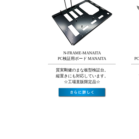
N-FRAME-MANAITA
PC検証用ボード MANAITA
P
質実剛健のまな板型検証台。
縦置きにも対応しています。
☆工場直販限定品☆